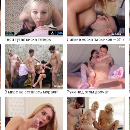
похотливого пасынка кончить
глубоко в киску ее милфы
06:50
4635
12:45
4849
Твоя тугая киска теперь
Липкие носки пасынков — S17:
принадлежит мне
E6
100%
100%
09:15
3579
10:38
4294
В мире не осталось морали!
Руки над ртом дрочат
большой маслянистый член с
100%
100%
Bambi Bluu и Levi Bluu