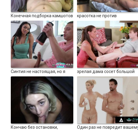
601
4620
1:09:00
3451
Конечная подборка камшотов
красотка не против
порезвиться на кухне а пото
0%
100%
100%
в постели
638
3865
12:55
3709
Синтия не настоящая, но я
зрелая дама сосет большой
есть!
член и шпилит
0%
100%
50%
815
5821
07:23
4228
Кончаю без остановки,
Один раз не повредит вашем
подборка
мужу