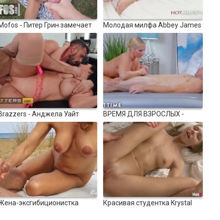
15:05
4380
11:43
Mofos - Питер Грин замечает
Молодая милфа Abbey James
горячую красотку Сесилию
обожает трахаться перед
100%
Лайон и идет флиртовать с
камерой, поэтому снимает
ней и трахать ее
свое первое порно
15:07
4977
37:07
Brazzers - Анджела Уайт
ВРЕМЯ ДЛЯ ВЗРОСЛЫХ -
отвечает на несколько
Christie Stevens использует
100%
вопросов перед тем, как
гель NURU, чтобы засунуть
заняться горячим анальным
член зятя в ее киску милфы
сексом с Мануэлем Феррарой
12:32
4137
16:40
Жена-эксгибиционистка
Красивая студентка Krystal
трахается на пляже на глазах
Boyd начинает день с траха
у прохожих
своего парня!