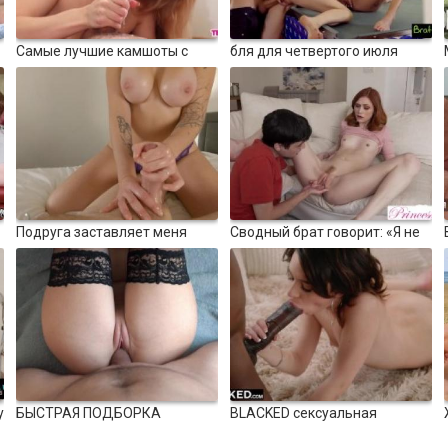
10:43
4312
08:03
4099
Самые лучшие камшоты с
бля для четвертого июля
м
минетом в видео от первого
100%
100%
лица
11:38
4721
11:43
4814
Подруга заставляет меня
Сводный брат говорит: «Я не
кончить в 3 раза лучше
знаю, могу ли я доверять
100%
100%
дрочки с окантовкой
тебе». Ты всегда идешь за
моей спермой!&quot; С7:Е8
13:02
4353
05:40
4248
у
БЫСТРАЯ ПОДБОРКА
BLACKED сексуальная
КОНЧАЛА, RAPIDFIRE,
студентка не может устоять
попробуй не кончить, оргазм
перед большим черным