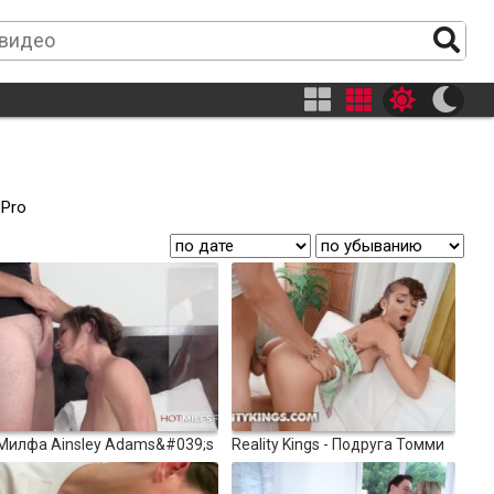
оPro
100%
16:56
5804
11:05
Милфа Ainsley Adams&#039;s
Reality Kings - Подруга Томми
горло и рывок трахаются!
Кабрио и Гейшакид очень
100%
возбуждается, пока они