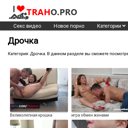
Секс видео
Новое порно
Категории
Дрочка
Категория: Дрочка. В данном разделе вы сможете посмотре
0%
100%
100%
120
5438
10:00
6068
Великолепная крошка
игра обмен женами
действительно извращенная
0%
100%
50%