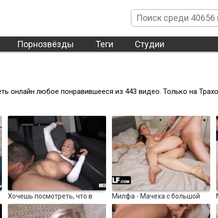
Порнозвёзды
Теги
Студии
ть онлайн любое понравившееся из 443 видео. Только на Трах
100%
100%
10:06
6508
10:06
5884
Хочешь посмотреть, что в
Милфа - Мачеха с большой
моей машине?
задницей Офелия Каан
100%
0%
заставляет своего