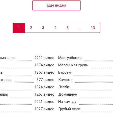
4K
членом
Еще видео
1
2
3
4
5
...
13
омашнее
2209 видео
Мастурбация
1674 видео
Маленькая грудь
ны
1853 видео
Втроём
нтазии
377 видео
Камшот
1924 видео
Лесби
ницы
1253 видео
Домашнее
2221 видео
На камеру
1027 видео
Грубый секс