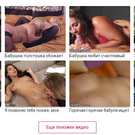
100%
100%
12:41
3871
10:11
4058
Бабушка-толстушка обожает
Бабушка любит счастливый
лизать молодую киску
конец
100%
100%
12:50
3728
10:14
5295
Я позвоню тебе позже, моя
Горячая горячая бабуля ищет
падчерица нуждается во мне
удовольствия с большим
- 21Sextreme
хуем
Еще похожее видео